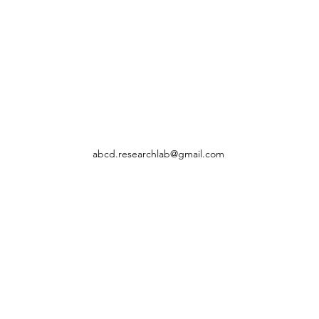
abcd.researchlab@gmail.com