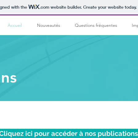
igned with the
.com
website builder. Create your website today.
Accueil
Nouveautés
Questions fréquentes
Im
ons
Cliquez ici pour accéder à nos publications