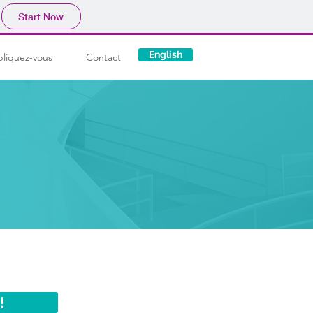
Start Now
English
pliquez-vous
Contact
!